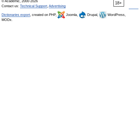
© Academic, 2000-2026
18+
Contact us:
Technical Support
,
Advertising
Dictionaries export
, created on PHP,
Joomla,
Drupal,
WordPress,
MODx.