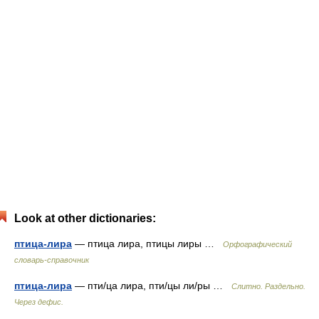
Look at other dictionaries:
птица-лира
— птица лира, птицы лиры …
Орфографический
словарь-справочник
птица-лира
— пти/ца лира, пти/цы ли/ры …
Слитно. Раздельно.
Через дефис.