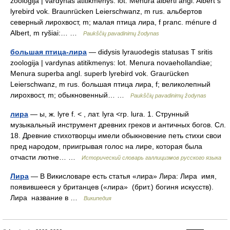
zoologija | vardynas atitikmenys: lot. Menura alberti angl. Albert s
lyrebird vok. Braunrücken Leierschwanz, m rus. альбертов
северный лирохвост, m; малая птица лира, f pranc. ménure d
Albert, m ryšiai:… …
Paukščių pavadinimų žodynas
большая птица-лира
— didysis lyrauodegis statusas T sritis
zoologija | vardynas atitikmenys: lot. Menura novaehollandiae;
Menura superba angl. superb lyrebird vok. Graurücken
Leierschwanz, m rus. большая птица лира, f; великолепный
лирохвост, m; обыкновенный… …
Paukščių pavadinimų žodynas
лира
— ы, ж. lyre f. < , лат. lyra <гр. lura. 1. Струнный
музыкальный инструмент древних греков и античных богов. Сл.
18. Древние стихотворцы имели обыкновение петь стихи свои
пред народом, приигрывая голос на лире, которая была
отчасти лютне… …
Исторический словарь галлицизмов русского языка
Лира
— В Викисловаре есть статья «лира» Лира: Лира имя,
появившееся у британцев («лира» (брит.) богиня искусств).
Лира название в …
Википедия