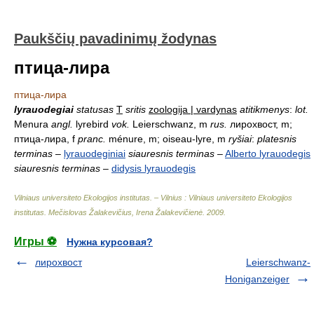
Paukščių pavadinimų žodynas
птица-лира
птица-лира
lyrauodegiai
statusas
T
sritis
zoologija | vardynas
atitikmenys
:
lot.
Menura
angl.
lyrebird
vok.
Leierschwanz, m
rus.
лирохвост, m;
птица-лира, f
pranc.
ménure, m; oiseau-lyre, m
ryšiai
:
platesnis
terminas
–
lyrauodeginiai
siauresnis terminas
–
Alberto lyrauodegis
siauresnis terminas
–
didysis lyrauodegis
Vilniaus universiteto Ekologijos institutas. – Vilnius : Vilniaus universiteto Ekologijos
institutas
.
Mečislovas Žalakevičius, Irena Žalakevičienė
.
2009
.
Игры ⚽
Нужна курсовая?
лирохвост
Leierschwanz-
Honiganzeiger