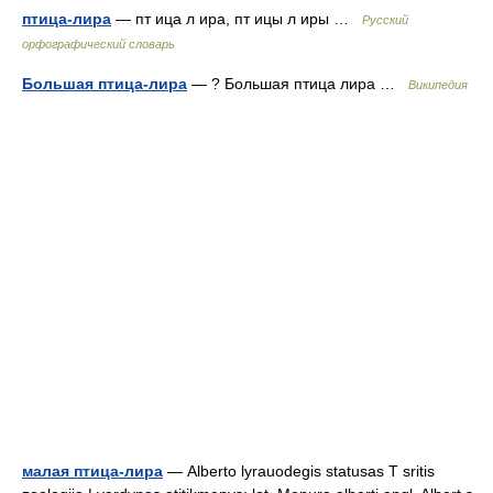
птица-лира
— пт ица л ира, пт ицы л иры …
Русский
орфографический словарь
Большая птица-лира
— ? Большая птица лира …
Википедия
малая птица-лира
— Alberto lyrauodegis statusas T sritis